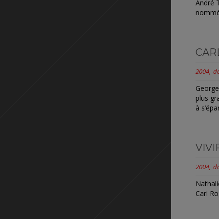
André T
nommé l
CAR
2004
d
Georges
plus gr
à s’épan
VIVI
2004
d
Nathali
Carl Ro