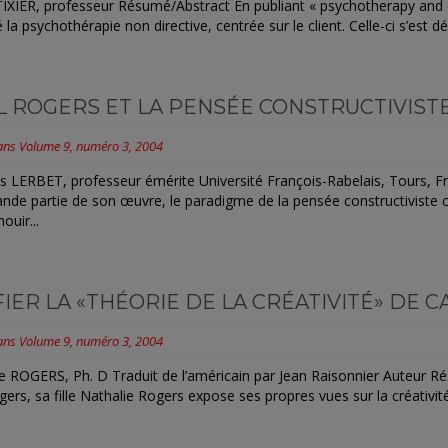
IXIER, professeur Résumé/Abstract En publiant « psychotherapy and cou
a psychothérapie non directive, centrée sur le client. Celle-ci s’est dé
L ROGERS ET LA PENSÉE CONSTRUCTIVIST
ans
Volume 9, numéro 3, 2004
 LERBET, professeur émérite Université François-Rabelais, Tours, 
ande partie de son œuvre, le paradigme de la pensée constructiviste c
ouir...
FIER LA «THÉORIE DE LA CRÉATIVITÉ» DE 
ans
Volume 9, numéro 3, 2004
e ROGERS, Ph. D Traduit de l’américain par Jean Raisonnier Auteur Ré
gers, sa fille Nathalie Rogers expose ses propres vues sur la créativité 