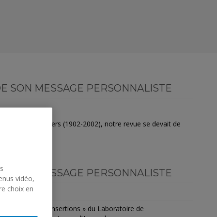
DE SON MESSAGE PERSONNALISTE
ce de Carl Rogers (1902-2002), notre revue se devait de
us
DE SON MESSAGE PERSONNALISTE
enus vidéo,
re choix en
ie Sociale des Insertions » du Laboratoire de