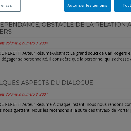
ogie de l'Université Victor-Segalen, Bordeaux 2 C’est le thème choisi p
érences
Autoriser les témoins
Tout
ÉPENDANCE, OBSTACLE DE LA RELATION À 
ERS
ans
Volume 9, numéro 3, 2004
E PERETTI Auteur Résumé/Abstract Le grand souci de Carl Rogers est d
 à dégager sa personnalité. Il considère que la personne, qui s’adresse à
LQUES ASPECTS DU DIALOGUE
ans
Volume 9, numéro 3, 2004
DE PERETTI Auteur Résumé À chaque instant, nous nous rendons comp
ls nous guettent. Nous les recensons à la suite des travaux de Porter p