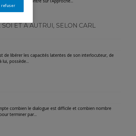
our la 10e rencontre sur l’Approche...
 refuser
SOI ET À AUTRUI, SELON CARL
e libérer les capacités latentes de son interlocuteur, de
 lui, possède...
te combien le dialogue est difficile et combien nombre
our terminer par...