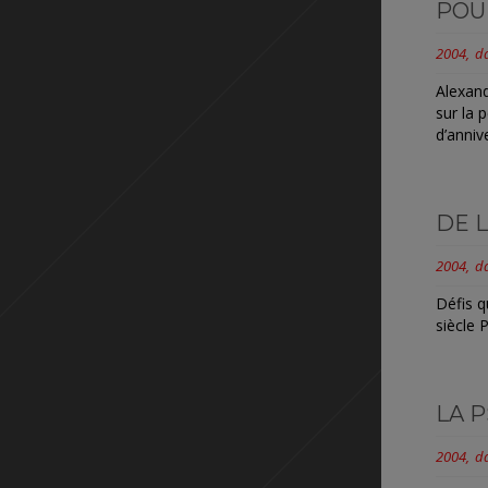
POU
2004
d
Alexand
sur la 
d’anniv
DE 
2004
d
Défis q
siècle 
LA 
2004
d