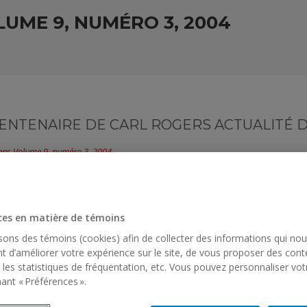
LUME 9, NUMÉRO 3, 2004
CENTENAIRE DE CARL ROGERS ACTUALITÉ 
ans
Volume 9, numéro 3, 2004
OTTEMAN et Yves CHAGNON A l’occasion du centenaire de la naissan
ier à cet événement et de consacrer un numéro spécial à ce célèbre...
ces en matière de témoins
isons des témoins (cookies) afin de collecter des informations qui no
CENTENAIRE DE CARL ROGERS ACTUALITÉ 
t d’améliorer votre expérience sur le site, de vous proposer des cont
 les statistiques de fréquentation, etc. Vous pouvez personnaliser vot
ans
Volume 9, numéro 3, 2004
ant « Préférences ».
. BOTTEMAN, directeur adjoint D.Ps., membre de l'Équipe « Psycholog