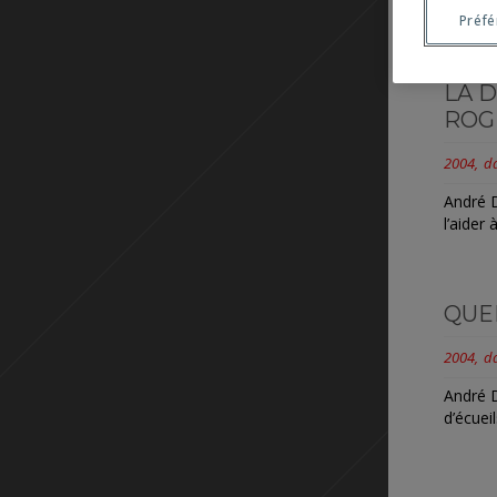
Psychol
Préf
LA D
ROG
2004
d
André D
l’aider
QUE
2004
d
André 
d’écuei