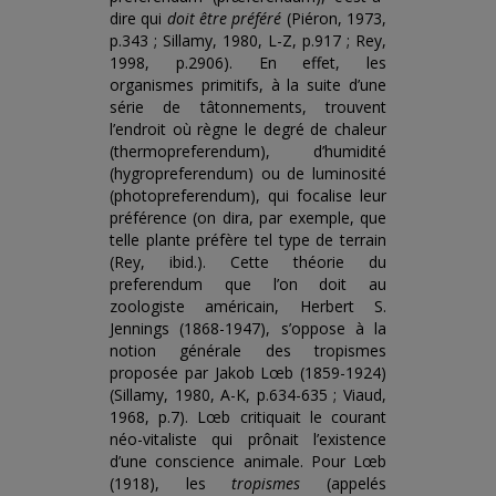
dire qui
doit être préféré
(Piéron, 1973,
p.343 ; Sillamy, 1980, L-Z, p.917 ; Rey,
1998, p.2906). En effet, les
organismes primitifs, à la suite d’une
série de tâtonnements, trouvent
l’endroit où règne le degré de chaleur
(thermopreferendum), d’humidité
(hygropreferendum) ou de luminosité
(photopreferendum), qui focalise leur
préférence (on dira, par exemple, que
telle plante préfère tel type de terrain
(Rey, ibid.). Cette théorie du
preferendum que l’on doit au
zoologiste américain, Herbert S.
Jennings (1868-1947), s’oppose à la
notion générale des tropismes
proposée par Jakob Lœb (1859-1924)
(Sillamy, 1980, A-K, p.634-635 ; Viaud,
1968, p.7). Lœb critiquait le courant
néo-vitaliste qui prônait l’existence
d’une conscience animale. Pour Lœb
(1918), les
tropismes
(appelés