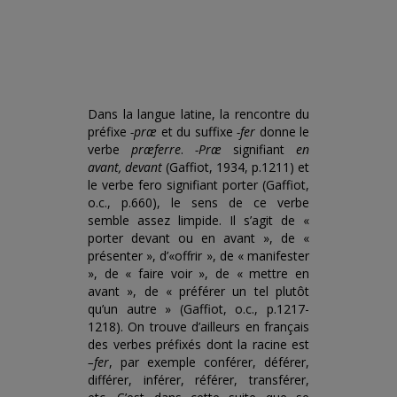
Dans la langue latine, la rencontre du
préfixe
-præ
et du suffixe
-fer
donne le
verbe
præferre
.
-Præ
signifiant
en
avant, devant
(Gaffiot, 1934, p.1211) et
le verbe fero signifiant porter (Gaffiot,
o.c., p.660), le sens de ce verbe
semble assez limpide. Il s’agit de «
porter devant ou en avant », de «
présenter », d’«offrir », de « manifester
», de « faire voir », de « mettre en
avant », de « préférer un tel plutôt
qu’un autre » (Gaffiot, o.c., p.1217-
1218). On trouve d’ailleurs en français
des verbes préfixés dont la racine est
–fer
, par exemple conférer, déférer,
différer, inférer, référer, transférer,